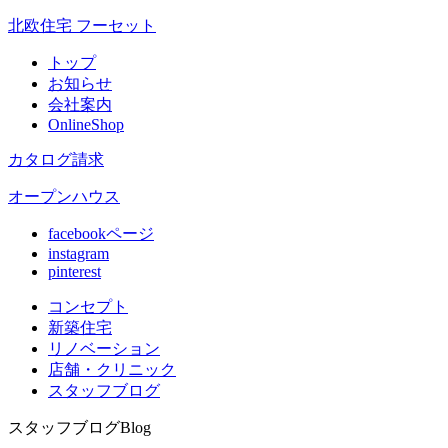
北欧住宅 フーセット
トップ
お知らせ
会社案内
OnlineShop
カタログ請求
オープンハウス
facebookページ
instagram
pinterest
コンセプト
新築住宅
リノベ
ーション
店舗
・クリニック
スタッフ
ブログ
スタッフブログ
Blog