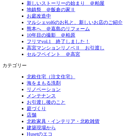
新しいストーリーの始まり ＠粕屋
地鎮祭 ＠飯倉の家Ⅱ
お庭改造中
マルシェvol6のお礼と、新しいお店のご紹介
熊本へ ＠嘉島のリフォーム
10年目の撮影 ＠柏原
フリマvol.1 終了しました！
高宮マンションリノベⅡ お引渡し
セルフペイント ＠高宮
カテゴリー
北欧住宅（注文住宅）
海をまもる洗剤
リノベーション
メンテナンス
お引渡し後のこと
庭づくり
店舗
北欧家具・インテリア・北欧雑貨
建築現場から
Husetのエコ