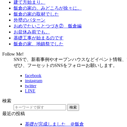
建て方始まり。
飯倉の家の、みどころが徐々に。
飯倉の家の取材でした
外壁のパターン
おめでたいことつづき② 飯倉編
お盆休み前でも。
基礎工事が始まるのです
飯倉の家、地鎮祭でした
Follow Me!
SNSで、新着事例やオープンハウスなどイベント情報
ぜひ、フーセットのSNSをフォローお願いします。
facebook
instagram
twitter
LINE
検索
検索
最近の投稿
基礎が完成しました ＠飯倉