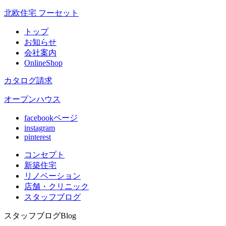
北欧住宅 フーセット
トップ
お知らせ
会社案内
OnlineShop
カタログ請求
オープンハウス
facebookページ
instagram
pinterest
コンセプト
新築住宅
リノベ
ーション
店舗
・クリニック
スタッフ
ブログ
スタッフブログ
Blog