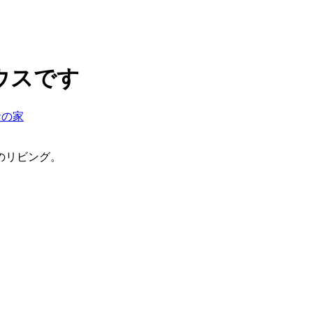
ウスです
倉の家
のリビング。