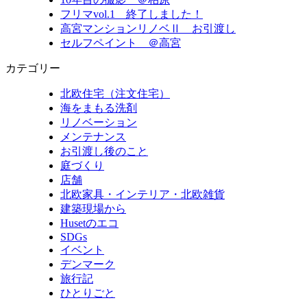
フリマvol.1 終了しました！
高宮マンションリノベⅡ お引渡し
セルフペイント ＠高宮
カテゴリー
北欧住宅（注文住宅）
海をまもる洗剤
リノベーション
メンテナンス
お引渡し後のこと
庭づくり
店舗
北欧家具・インテリア・北欧雑貨
建築現場から
Husetのエコ
SDGs
イベント
デンマーク
旅行記
ひとりごと