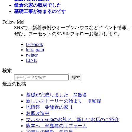
飯倉の家の取材でした
基礎工事が始まるのです
Follow Me!
SNSで、新着事例やオープンハウスなどイベント情報
ぜひ、フーセットのSNSをフォローお願いします。
facebook
instagram
twitter
LINE
検索
検索
最近の投稿
基礎が完成しました ＠飯倉
新しいストーリーの始まり ＠粕屋
地鎮祭 ＠飯倉の家Ⅱ
お庭改造中
マルシェvol6のお礼と、新しいお店のご紹介
熊本へ ＠嘉島のリフォーム
10年目の撮影 ＠柏原