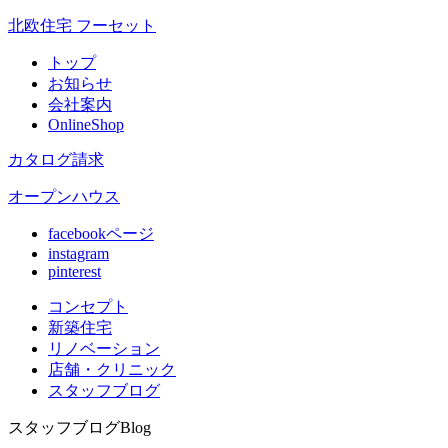
北欧住宅 フーセット
トップ
お知らせ
会社案内
OnlineShop
カタログ請求
オープンハウス
facebookページ
instagram
pinterest
コンセプト
新築住宅
リノベ
ーション
店舗
・クリニック
スタッフ
ブログ
スタッフブログ
Blog