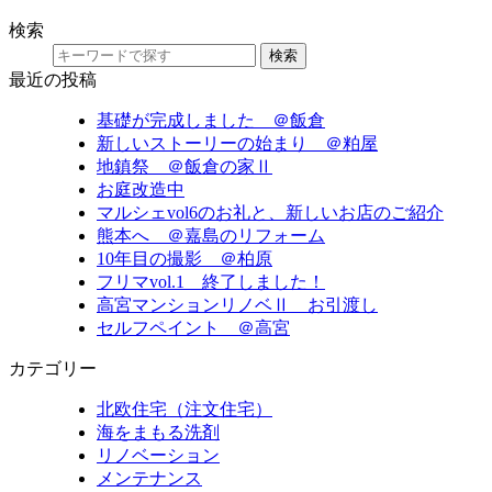
検索
検索
最近の投稿
基礎が完成しました ＠飯倉
新しいストーリーの始まり ＠粕屋
地鎮祭 ＠飯倉の家Ⅱ
お庭改造中
マルシェvol6のお礼と、新しいお店のご紹介
熊本へ ＠嘉島のリフォーム
10年目の撮影 ＠柏原
フリマvol.1 終了しました！
高宮マンションリノベⅡ お引渡し
セルフペイント ＠高宮
カテゴリー
北欧住宅（注文住宅）
海をまもる洗剤
リノベーション
メンテナンス