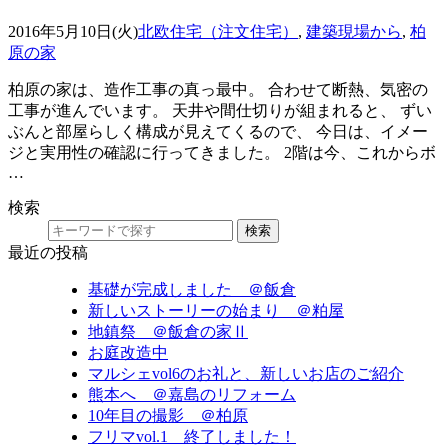
2016年5月10日(火)
北欧住宅（注文住宅）
,
建築現場から
,
柏
原の家
柏原の家は、造作工事の真っ最中。 合わせて断熱、気密の
工事が進んでいます。 天井や間仕切りが組まれると、 ずい
ぶんと部屋らしく構成が見えてくるので、 今日は、イメー
ジと実用性の確認に行ってきました。 2階は今、これからボ
…
検索
検索
最近の投稿
基礎が完成しました ＠飯倉
新しいストーリーの始まり ＠粕屋
地鎮祭 ＠飯倉の家Ⅱ
お庭改造中
マルシェvol6のお礼と、新しいお店のご紹介
熊本へ ＠嘉島のリフォーム
10年目の撮影 ＠柏原
フリマvol.1 終了しました！