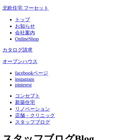
北欧住宅 フーセット
トップ
お知らせ
会社案内
OnlineShop
カタログ請求
オープンハウス
facebookページ
instagram
pinterest
コンセプト
新築住宅
リノベ
ーション
店舗
・クリニック
スタッフ
ブログ
スタッフブログ
Blog