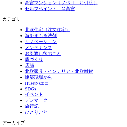
高宮マンションリノベⅡ お引渡し
セルフペイント ＠高宮
カテゴリー
北欧住宅（注文住宅）
海をまもる洗剤
リノベーション
メンテナンス
お引渡し後のこと
庭づくり
店舗
北欧家具・インテリア・北欧雑貨
建築現場から
Husetのエコ
SDGs
イベント
デンマーク
旅行記
ひとりごと
アーカイブ