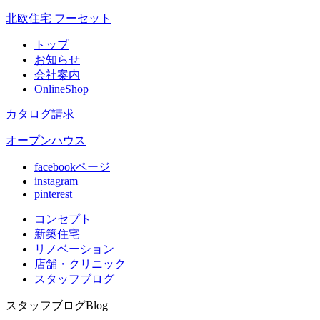
北欧住宅 フーセット
トップ
お知らせ
会社案内
OnlineShop
カタログ請求
オープンハウス
facebookページ
instagram
pinterest
コンセプト
新築住宅
リノベ
ーション
店舗
・クリニック
スタッフ
ブログ
スタッフブログ
Blog