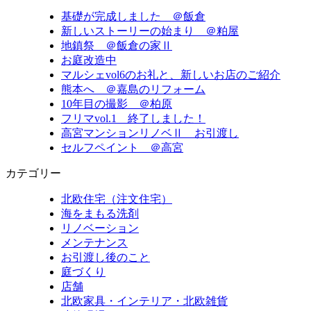
基礎が完成しました ＠飯倉
新しいストーリーの始まり ＠粕屋
地鎮祭 ＠飯倉の家Ⅱ
お庭改造中
マルシェvol6のお礼と、新しいお店のご紹介
熊本へ ＠嘉島のリフォーム
10年目の撮影 ＠柏原
フリマvol.1 終了しました！
高宮マンションリノベⅡ お引渡し
セルフペイント ＠高宮
カテゴリー
北欧住宅（注文住宅）
海をまもる洗剤
リノベーション
メンテナンス
お引渡し後のこと
庭づくり
店舗
北欧家具・インテリア・北欧雑貨