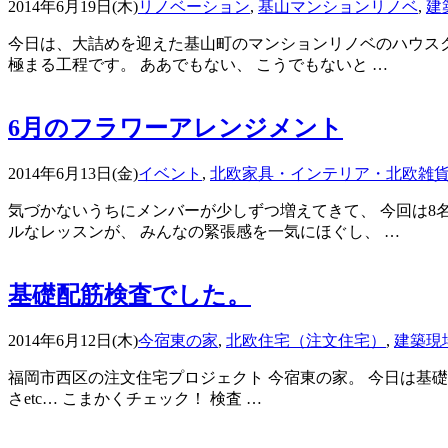
2014年6月19日(木)
リノベーション
,
基山マンションリノベ
,
建
今日は、大詰めを迎えた基山町のマンションリノベのハウスク
極まる工程です。 ああでもない、 こうでもないと …
6月のフラワーアレンジメント
2014年6月13日(金)
イベント
,
北欧家具・インテリア・北欧雑
気づかないうちにメンバーが少しずつ増えてきて、 今回は8
ルなレッスンが、 みんなの緊張感を一気にほぐし、 …
基礎配筋検査でした。
2014年6月12日(木)
今宿東の家
,
北欧住宅（注文住宅）
,
建築現
福岡市西区の注文住宅プロジェクト 今宿東の家。 今日は基
さetc… こまかくチェック！ 検査 …