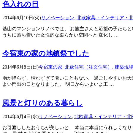
色入れの日
2014年6月10日(火)
リノベーション
,
北欧家具・インテリア・
基山のマンションリノベでは、 お施主さんと応援の子たちと
うちに落ち着いた女性的な柔らかい空間へと 変化し …
今宿東の家の地鎮祭でした
2014年6月8日(日)
今宿東の家
,
北欧住宅（注文住宅）
,
建築現
雨が降らず、晴れずぎて暑いこともない、 過ごしやすいお天
よい門出の日となりました。 明日からいよいよ工 …
風景と灯りのある暮らし
2014年6月4日(水)
リノベーション
,
北欧家具・インテリア・北
お引渡ししたおうちが美しいと、 本当に本当にうれしくなり