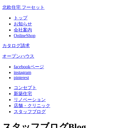
北欧住宅 フーセット
トップ
お知らせ
会社案内
OnlineShop
カタログ請求
オープンハウス
facebookページ
instagram
pinterest
コンセプト
新築住宅
リノベ
ーション
店舗
・クリニック
スタッフ
ブログ
スタッフブログ
Blog