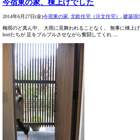
今宿東の家、棟上げでした
2014年6月27日(金)
今宿東の家
,
北欧住宅（注文住宅）
,
建築現
梅雨のど真ん中、 大雨に見舞われることなく、 無事に棟上
horiたちが 足をプルプルさせながら奮闘してくれ …