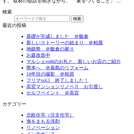
す。 取材の会話を聞きながら、 「家をつくること」 …
検索
検索
最近の投稿
基礎が完成しました ＠飯倉
新しいストーリーの始まり ＠粕屋
地鎮祭 ＠飯倉の家Ⅱ
お庭改造中
マルシェvol6のお礼と、新しいお店のご紹介
熊本へ ＠嘉島のリフォーム
10年目の撮影 ＠柏原
フリマvol.1 終了しました！
高宮マンションリノベⅡ お引渡し
セルフペイント ＠高宮
カテゴリー
北欧住宅（注文住宅）
海をまもる洗剤
リノベーション
メンテナンス