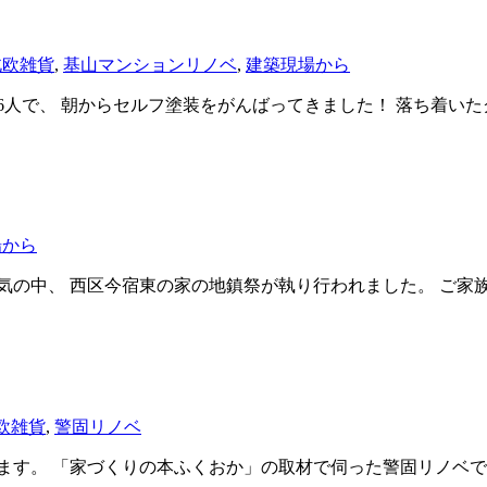
北欧雑貨
,
基山マンションリノベ
,
建築現場から
6人で、 朝からセルフ塗装をがんばってきました！ 落ち着い
場から
気の中、 西区今宿東の家の地鎮祭が執り行われました。 ご家
欧雑貨
,
警固リノベ
ます。 「家づくりの本ふくおか」の取材で伺った警固リノベで