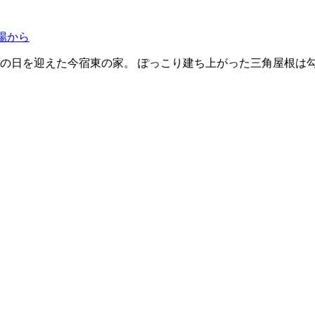
場から
げの日を迎えた今宿東の家。 ぽっこり建ち上がった三角屋根は