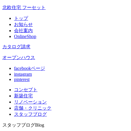
北欧住宅 フーセット
トップ
お知らせ
会社案内
OnlineShop
カタログ請求
オープンハウス
facebookページ
instagram
pinterest
コンセプト
新築住宅
リノベ
ーション
店舗
・クリニック
スタッフ
ブログ
スタッフブログ
Blog