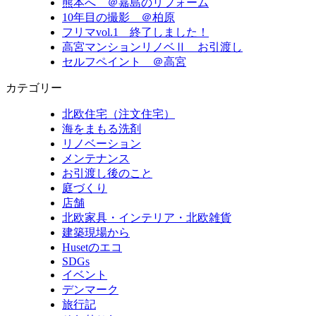
熊本へ ＠嘉島のリフォーム
10年目の撮影 ＠柏原
フリマvol.1 終了しました！
高宮マンションリノベⅡ お引渡し
セルフペイント ＠高宮
カテゴリー
北欧住宅（注文住宅）
海をまもる洗剤
リノベーション
メンテナンス
お引渡し後のこと
庭づくり
店舗
北欧家具・インテリア・北欧雑貨
建築現場から
Husetのエコ
SDGs
イベント
デンマーク
旅行記