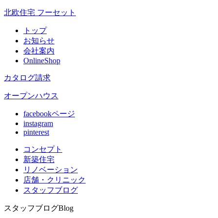
北欧住宅 フーセット
トップ
お知らせ
会社案内
OnlineShop
カタログ請求
オープンハウス
facebookページ
instagram
pinterest
コンセプト
新築住宅
リノベ
ーション
店舗
・クリニック
スタッフ
ブログ
スタッフブログ
Blog