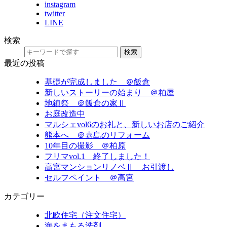
instagram
twitter
LINE
検索
検索
最近の投稿
基礎が完成しました ＠飯倉
新しいストーリーの始まり ＠粕屋
地鎮祭 ＠飯倉の家Ⅱ
お庭改造中
マルシェvol6のお礼と、新しいお店のご紹介
熊本へ ＠嘉島のリフォーム
10年目の撮影 ＠柏原
フリマvol.1 終了しました！
高宮マンションリノベⅡ お引渡し
セルフペイント ＠高宮
カテゴリー
北欧住宅（注文住宅）
海をまもる洗剤