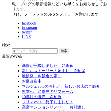
報、ブログの最新情報などいち早くをお知らせしてお
ります。
ぜひ、フーセットのSNSをフォローお願いします。
facebook
instagram
twitter
LINE
検索
検索
最近の投稿
基礎が完成しました ＠飯倉
新しいストーリーの始まり ＠粕屋
地鎮祭 ＠飯倉の家Ⅱ
お庭改造中
マルシェvol6のお礼と、新しいお店のご紹介
熊本へ ＠嘉島のリフォーム
10年目の撮影 ＠柏原
フリマvol.1 終了しました！
高宮マンションリノベⅡ お引渡し