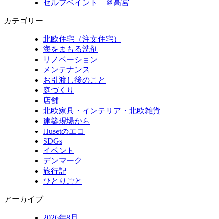
セルフペイント ＠高宮
カテゴリー
北欧住宅（注文住宅）
海をまもる洗剤
リノベーション
メンテナンス
お引渡し後のこと
庭づくり
店舗
北欧家具・インテリア・北欧雑貨
建築現場から
Husetのエコ
SDGs
イベント
デンマーク
旅行記
ひとりごと
アーカイブ
2026年8月