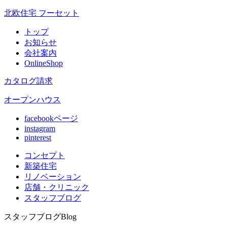
北欧住宅 フーセット
トップ
お知らせ
会社案内
OnlineShop
カタログ請求
オープンハウス
facebookページ
instagram
pinterest
コンセプト
新築住宅
リノベ
ーション
店舗
・クリニック
スタッフ
ブログ
スタッフブログ
Blog