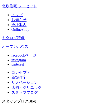
北欧住宅 フーセット
トップ
お知らせ
会社案内
OnlineShop
カタログ請求
オープンハウス
facebookページ
instagram
pinterest
コンセプト
新築住宅
リノベ
ーション
店舗
・クリニック
スタッフ
ブログ
スタッフブログ
Blog