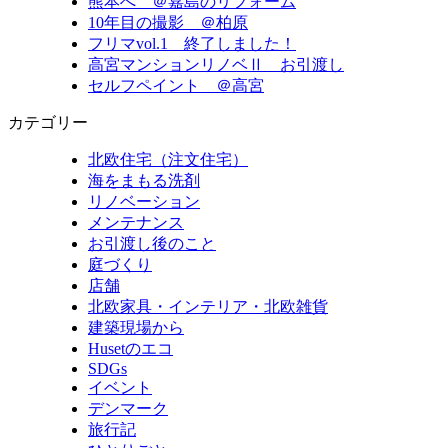
熊本へ ＠嘉島のリフォーム
10年目の撮影 ＠柏原
フリマvol.1 終了しました！
高宮マンションリノベⅡ お引渡し
セルフペイント ＠高宮
カテゴリー
北欧住宅（注文住宅）
海をまもる洗剤
リノベーション
メンテナンス
お引渡し後のこと
庭づくり
店舗
北欧家具・インテリア・北欧雑貨
建築現場から
Husetのエコ
SDGs
イベント
デンマーク
旅行記