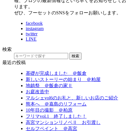
報、ブログの最新情報などいち早くをお知らせしてお
ります。
ぜひ、フーセットのSNSをフォローお願いします。
facebook
instagram
twitter
LINE
検索
検索
最近の投稿
基礎が完成しました ＠飯倉
新しいストーリーの始まり ＠粕屋
地鎮祭 ＠飯倉の家Ⅱ
お庭改造中
マルシェvol6のお礼と、新しいお店のご紹介
熊本へ ＠嘉島のリフォーム
10年目の撮影 ＠柏原
フリマvol.1 終了しました！
高宮マンションリノベⅡ お引渡し
セルフペイント ＠高宮