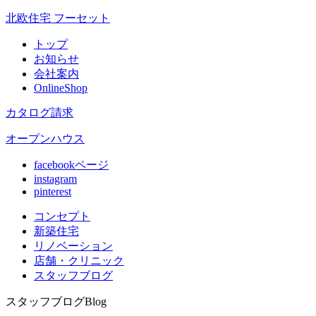
北欧住宅 フーセット
トップ
お知らせ
会社案内
OnlineShop
カタログ請求
オープンハウス
facebookページ
instagram
pinterest
コンセプト
新築住宅
リノベ
ーション
店舗
・クリニック
スタッフ
ブログ
スタッフブログ
Blog