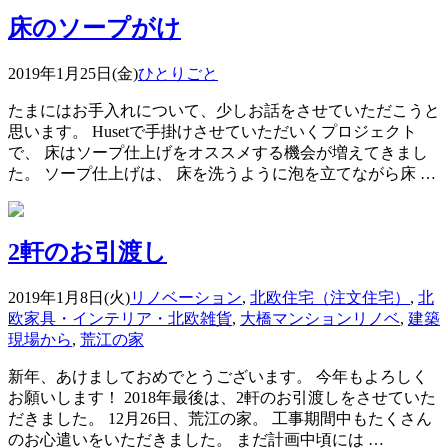
床のソープがけ
2019年1月25日(金)
ひとりごと
たまにはお手入れについて、少しお話をさせていただこうと
思います。 Husetで手掛けさせていただいくプロジェクト
で、 床はソープ仕上げをオススメする機会が増えてきまし
た。 ソープ仕上げは、 床を洗うように泡を立てながら床 …
2軒のお引渡し
2019年1月8日(火)
リノベーション
,
北欧住宅（注文住宅）
,
北
欧家具・インテリア・北欧雑貨
,
大橋マンションリノベ
,
建築
現場から
,
荒江の家
新年、あけましておめでとうございます。 今年もよろしく
お願いします！ 2018年最後は、2軒のお引渡しをさせていた
だきました。 12月26日、荒江の家。 工事期間中もたくさん
のお心遣いをいただきました。 まだ計画中頃には …