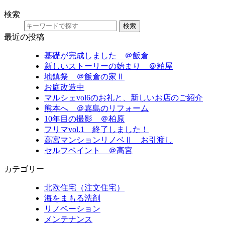
検索
検索
最近の投稿
基礎が完成しました ＠飯倉
新しいストーリーの始まり ＠粕屋
地鎮祭 ＠飯倉の家Ⅱ
お庭改造中
マルシェvol6のお礼と、新しいお店のご紹介
熊本へ ＠嘉島のリフォーム
10年目の撮影 ＠柏原
フリマvol.1 終了しました！
高宮マンションリノベⅡ お引渡し
セルフペイント ＠高宮
カテゴリー
北欧住宅（注文住宅）
海をまもる洗剤
リノベーション
メンテナンス