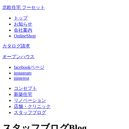
北欧住宅 フーセット
トップ
お知らせ
会社案内
OnlineShop
カタログ請求
オープンハウス
facebookページ
instagram
pinterest
コンセプト
新築住宅
リノベ
ーション
店舗
・クリニック
スタッフ
ブログ
スタッフブログ
Blog