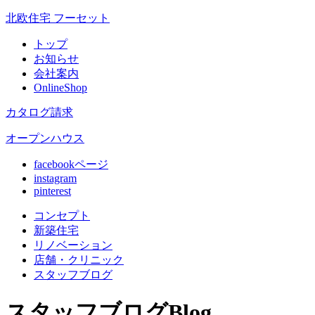
北欧住宅 フーセット
トップ
お知らせ
会社案内
OnlineShop
カタログ請求
オープンハウス
facebookページ
instagram
pinterest
コンセプト
新築住宅
リノベ
ーション
店舗
・クリニック
スタッフ
ブログ
スタッフブログ
Blog