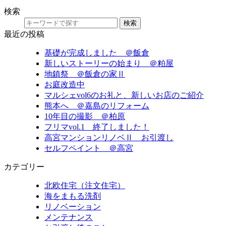
検索
検索
最近の投稿
基礎が完成しました ＠飯倉
新しいストーリーの始まり ＠粕屋
地鎮祭 ＠飯倉の家Ⅱ
お庭改造中
マルシェvol6のお礼と、新しいお店のご紹介
熊本へ ＠嘉島のリフォーム
10年目の撮影 ＠柏原
フリマvol.1 終了しました！
高宮マンションリノベⅡ お引渡し
セルフペイント ＠高宮
カテゴリー
北欧住宅（注文住宅）
海をまもる洗剤
リノベーション
メンテナンス