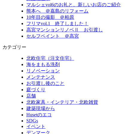
マルシェvol6のお礼と、新しいお店のご紹介
熊本へ ＠嘉島のリフォーム
10年目の撮影 ＠柏原
フリマvol.1 終了しました！
高宮マンションリノベⅡ お引渡し
セルフペイント ＠高宮
カテゴリー
北欧住宅（注文住宅）
海をまもる洗剤
リノベーション
メンテナンス
お引渡し後のこと
庭づくり
店舗
北欧家具・インテリア・北欧雑貨
建築現場から
Husetのエコ
SDGs
イベント
デンマーク