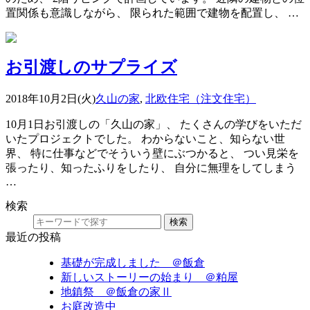
置関係も意識しながら、 限られた範囲で建物を配置し、 …
お引渡しのサプライズ
2018年10月2日(火)
久山の家
,
北欧住宅（注文住宅）
10月1日お引渡しの「久山の家」、 たくさんの学びをいただ
いたプロジェクトでした。 わからないこと、知らない世
界、 特に仕事などでそういう壁にぶつかると、 つい見栄を
張ったり、知ったふりをしたり、 自分に無理をしてしまう
…
検索
検索
最近の投稿
基礎が完成しました ＠飯倉
新しいストーリーの始まり ＠粕屋
地鎮祭 ＠飯倉の家Ⅱ
お庭改造中