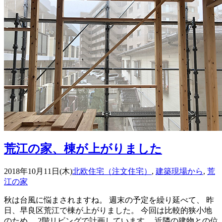
荒江の家、棟が上がりました
2018年10月11日(木)
北欧住宅（注文住宅）
,
建築現場から
,
荒
江の家
秋は台風に悩まされますね。 週末の予定を繰り延べて、 昨
日、早良区荒江で棟が上がりました。 今回は比較的狭小地
のため、 2階リビングで計画しています。 近隣の建物との位