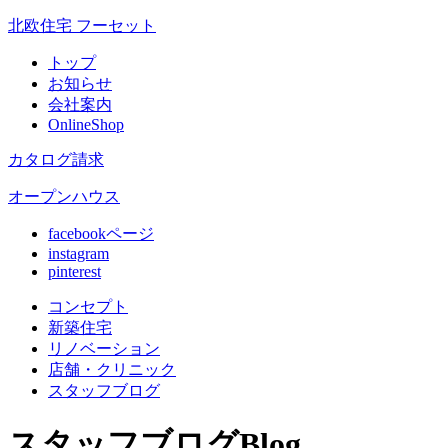
北欧住宅 フーセット
トップ
お知らせ
会社案内
OnlineShop
カタログ請求
オープンハウス
facebookページ
instagram
pinterest
コンセプト
新築住宅
リノベ
ーション
店舗
・クリニック
スタッフ
ブログ
スタッフブログ
Blog