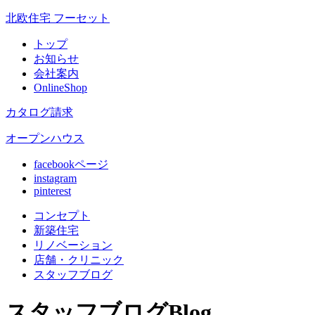
北欧住宅 フーセット
トップ
お知らせ
会社案内
OnlineShop
カタログ請求
オープンハウス
facebookページ
instagram
pinterest
コンセプト
新築住宅
リノベ
ーション
店舗
・クリニック
スタッフ
ブログ
スタッフブログ
Blog