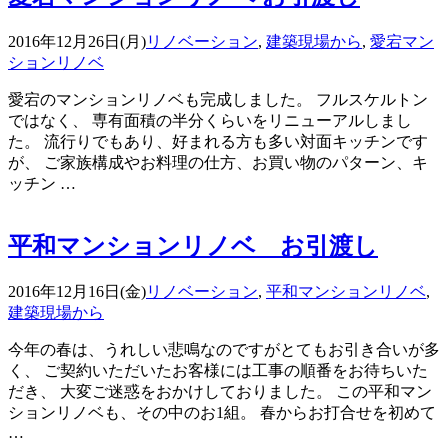
2016年12月26日(月)
リノベーション
,
建築現場から
,
愛宕マン
ションリノベ
愛宕のマンションリノベも完成しました。 フルスケルトン
ではなく、 専有面積の半分くらいをリニューアルしまし
た。 流行りでもあり、好まれる方も多い対面キッチンです
が、 ご家族構成やお料理の仕方、お買い物のパターン、キ
ッチン …
平和マンションリノベ お引渡し
2016年12月16日(金)
リノベーション
,
平和マンションリノベ
,
建築現場から
今年の春は、うれしい悲鳴なのですがとてもお引き合いが多
く、 ご契約いただいたお客様には工事の順番をお待ちいた
だき、 大変ご迷惑をおかけしておりました。 この平和マン
ションリノベも、その中のお1組。 春からお打合せを初めて
…