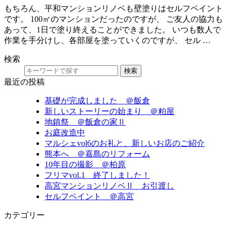
もちろん、平和マンションリノベも壁塗りはセルフペイント
です。 100㎡のマンションだったのですが、 ご友人の協力も
あって、1日で塗り終えることができました。 いつも数人で
作業を手分けし、各部屋を塗っていくのですが、 セル …
検索
検索
最近の投稿
基礎が完成しました ＠飯倉
新しいストーリーの始まり ＠粕屋
地鎮祭 ＠飯倉の家Ⅱ
お庭改造中
マルシェvol6のお礼と、新しいお店のご紹介
熊本へ ＠嘉島のリフォーム
10年目の撮影 ＠柏原
フリマvol.1 終了しました！
高宮マンションリノベⅡ お引渡し
セルフペイント ＠高宮
カテゴリー