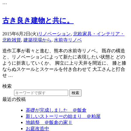
…
古き良き建物と共に。
2015年6月2日(火)
リノベーション
,
北欧家具・インテリア・
北欧雑貨
,
建築現場から
,
水前寺リノベ
造作工事が着々と進む、熊本の水前寺リノベ。 既存の構造
と、リノベーションによって新たに表現したい状態と どの
ように折衷していくか、 脚立に上り天井を間近に、 膝と膝
ならぬスケールとスケールを付き合わせて 大工さんと打合
せ …
検索
検索
最近の投稿
基礎が完成しました ＠飯倉
新しいストーリーの始まり ＠粕屋
地鎮祭 ＠飯倉の家Ⅱ
お庭改造中