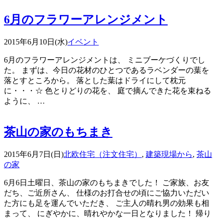
6月のフラワーアレンジメント
2015年6月10日(水)
イベント
6月のフラワーアレンジメントは、 ミニブーケづくりでし
た。 まずは、今日の花材のひとつであるラベンダーの葉を
落とすところから。 落とした葉はドライにして枕元
に・・・☆ 色とりどりの花を、 庭で摘んできた花を束ねる
ように、 …
茶山の家のもちまき
2015年6月7日(日)
北欧住宅（注文住宅）
,
建築現場から
,
茶山
の家
6月6日土曜日、茶山の家のもちまきでした！ ご家族、お友
だち、ご近所さん、 仕様のお打合せの頃にご協力いただい
た方にも足を運んでいただき、 ご主人の晴れ男の効果も相
まって、 にぎやかに、晴れやかな一日となりました！ 帰り