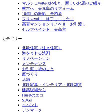
マルシェvol6のお礼と、新しいお店のご紹介
熊本へ ＠嘉島のリフォーム
10年目の撮影 ＠柏原
フリマvol.1 終了しました！
高宮マンションリノベⅡ お引渡し
セルフペイント ＠高宮
カテゴリー
北欧住宅（注文住宅）
海をまもる洗剤
リノベーション
メンテナンス
お引渡し後のこと
庭づくり
店舗
北欧家具・インテリア・北欧雑貨
建築現場から
Husetのエコ
SDGs
イベント
デンマーク