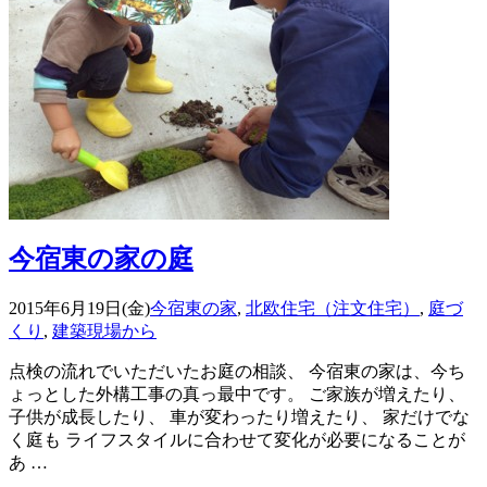
今宿東の家の庭
2015年6月19日(金)
今宿東の家
,
北欧住宅（注文住宅）
,
庭づ
くり
,
建築現場から
点検の流れでいただいたお庭の相談、 今宿東の家は、今ち
ょっとした外構工事の真っ最中です。 ご家族が増えたり、
子供が成長したり、 車が変わったり増えたり、 家だけでな
く庭も ライフスタイルに合わせて変化が必要になることが
あ …