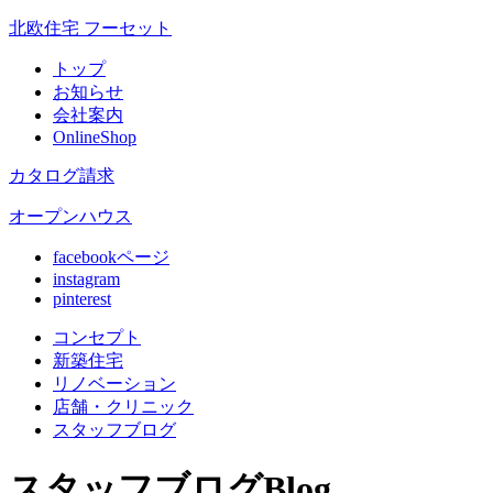
北欧住宅 フーセット
トップ
お知らせ
会社案内
OnlineShop
カタログ請求
オープンハウス
facebookページ
instagram
pinterest
コンセプト
新築住宅
リノベ
ーション
店舗
・クリニック
スタッフ
ブログ
スタッフブログ
Blog