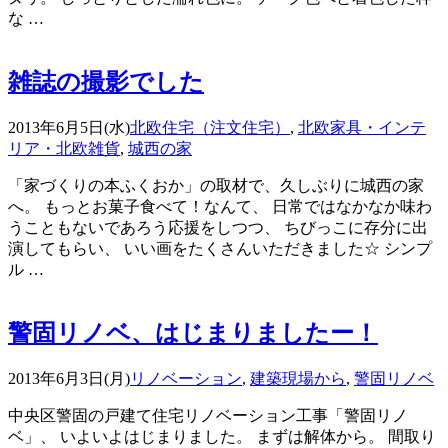
な …
雑誌の撮影でした
2013年6月5日(水)
北欧住宅（注文住宅）
,
北欧家具・インテ
リア・北欧雑貨
,
城西の家
「家づくりの本ふくおか」の取材で、久しぶりに城西の家
へ。 もっとお菓子食べて！なんて、 日常ではなかなか味わ
うこともないであろう応援をしつつ、 ちびっこに存分に出
演してもらい、 いい画をたくさんいただきました☆ シンプ
ル …
警固リノベ、はじまりましたー！
2013年6月3日(月)
リノベーション
,
建築現場から
,
警固リノベ
中央区警固の戸建て住宅リノベーション工事「警固リノ
ベ」、 いよいよはじまりました。 まずは解体から。 間取り