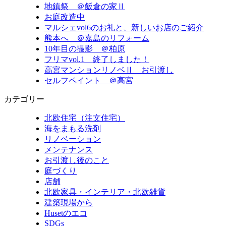
地鎮祭 ＠飯倉の家Ⅱ
お庭改造中
マルシェvol6のお礼と、新しいお店のご紹介
熊本へ ＠嘉島のリフォーム
10年目の撮影 ＠柏原
フリマvol.1 終了しました！
高宮マンションリノベⅡ お引渡し
セルフペイント ＠高宮
カテゴリー
北欧住宅（注文住宅）
海をまもる洗剤
リノベーション
メンテナンス
お引渡し後のこと
庭づくり
店舗
北欧家具・インテリア・北欧雑貨
建築現場から
Husetのエコ
SDGs