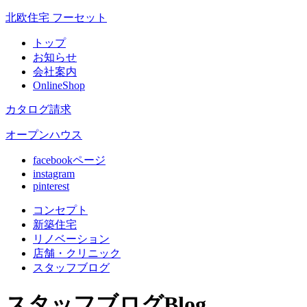
北欧住宅 フーセット
トップ
お知らせ
会社案内
OnlineShop
カタログ請求
オープンハウス
facebookページ
instagram
pinterest
コンセプト
新築住宅
リノベ
ーション
店舗
・クリニック
スタッフ
ブログ
スタッフブログ
Blog