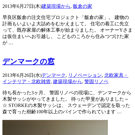
2013年6月27日(木)
建築現場から
,
飯倉の家
早良区飯倉の注文住宅プロジェクト「飯倉の家」。 建物の
計画もいよいよ大詰めをむかえまして。 住宅の着工に先立
って、既存家屋の解体工事が始まりました。 オーナーYさま
は仮住まいへお引越し。 こどものころから住みつづけた家
が …
デンマークの窓
2013年6月26日(水)
デンマーク
,
リノベーション
,
北欧家具・
インテリア・北欧雑貨
,
建築現場から
,
警固リノベ
待ち長かった3ヶ月、 警固リノベの現場に、デンマークから
木製サッシがやってきました。 待った甲斐がありました～
☆ STORKEの木製サッシは、 スウェーデンで認定を取った
森で育った樹齢100年以上のパインで作られています …