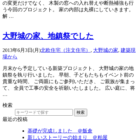
の変更だけでなく、 木製の窓への入れ替えや断熱補強も行
う今回のプロジェクト。 家の内部は丸裸にしていきます。
解 …
大野城の家、地鎮祭でした
2013年6月3日(月)
北欧住宅（注文住宅）
,
大野城の家
,
建築現
場から
月末から予定している新築プロジェクト、 大野城の家の地
鎮祭を執り行いました。 早朝、子どもたちもイベント前の
貴重な時間、 ご両親にもご参列いただき、 ご親族が集まっ
て、 全員で工事の安全を祈願いたしました。 広い庭に、将
…
検索
検索
最近の投稿
基礎が完成しました ＠飯倉
新しいストーリーの始まり ＠粕屋