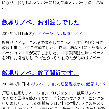
になり、おなじみメンバーに加えて新メンバーも徐々に増
…
飯塚リノベ、お引渡しでした
2013年6月11日(火)
リノベーション
,
飯塚リノベ
飯塚リノベは、これまで暮らしてこられた住宅の1F部分の
改修工事 というご依頼でした。 昨日、約2か月にわたるリノ
ベーション工事が完了しました。 工事期間は住居スペース
を2Fにお引越ししていただいての 住みながらのリノベー …
飯塚リノベ。終了間近です。
2013年6月6日(木)
リノベーション
,
建築現場から
,
飯塚リノベ
戸建て住宅リノベーションプロジェクト。 飯塚リノベは、
まもなく工事が終わります。 内部のハウスクリーニングを
行いました。 ナラの無塗装フロア材に蜜蝋ワックスをヌリ
ヌリ。 しっとりとした濡れ色に。 チーク色へと着色した枠