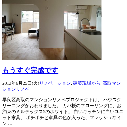
もうすぐ完成です
2013年6月25日(火)
リノベーション
,
建築現場から
,
高取マン
ションリノベ
早良区高取のマンションリノベプロジェクトは、 ハウスク
リーニングがおわりました。 カバ桜のフローリングに、お
約束のミルテックス5のホワイト。 白いキッチンに白いユニ
ット家具、 ポチポチと家具の色が入った、フレッシュなイ
ン …