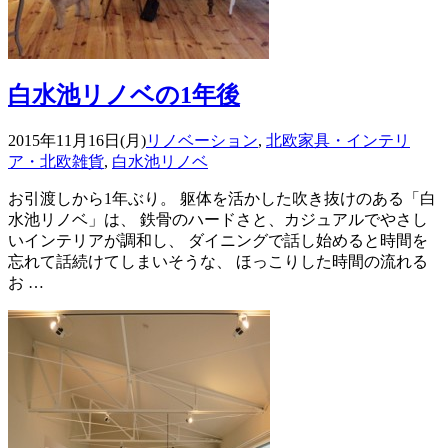
白水池リノベの1年後
2015年11月16日(月)
リノベーション
,
北欧家具・インテリ
ア・北欧雑貨
,
白水池リノベ
お引渡しから1年ぶり。 躯体を活かした吹き抜けのある「白
水池リノベ」は、 鉄骨のハードさと、カジュアルでやさし
いインテリアが調和し、 ダイニングで話し始めると時間を
忘れて話続けてしまいそうな、 ほっこりした時間の流れる
お …