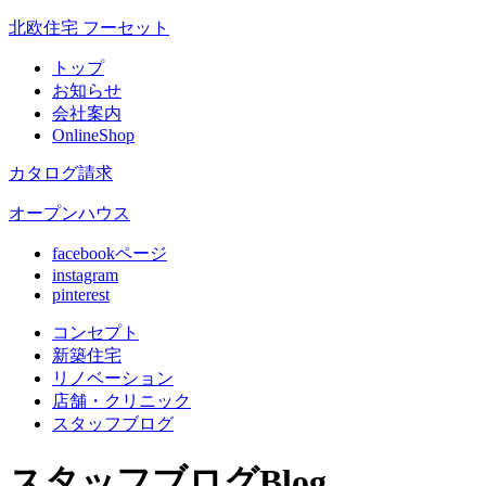
北欧住宅 フーセット
トップ
お知らせ
会社案内
OnlineShop
カタログ請求
オープンハウス
facebookページ
instagram
pinterest
コンセプト
新築住宅
リノベ
ーション
店舗
・クリニック
スタッフ
ブログ
スタッフブログ
Blog