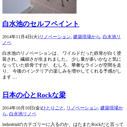
白水池のセルフペイント
2014年11月4日(火)
リノベーション
,
建築現場から
,
白水池リ
ノベ
白水池のリノベーションは、 ワイルドだった鉄骨が白く塗
装され、繊細さが生まれました。 少し量が多いかなと気に
なっていた鉄骨ですが、 むしろ、華奢なラインが空間を走
り、 今後のインテリアの楽しみを増やしてくれる予感がし
ます …
日本の心とRockな梁
2014年10月10日(金)
ひとりごと
,
リノベーション
,
建築現場か
ら
,
白水池リノベ
industrialのカテゴリーに入るのか、はたまたRockだと言って