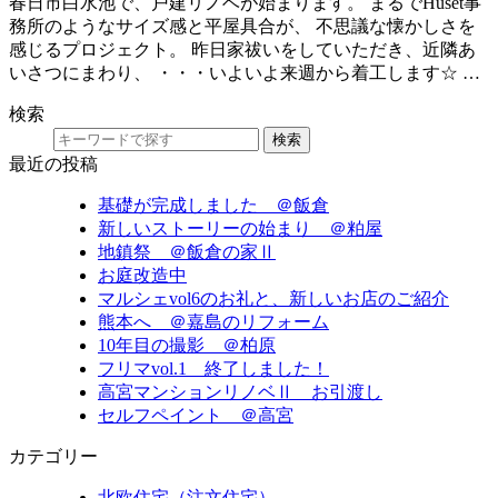
春日市白水池で、戸建リノベが始まります。 まるでHuset事
務所のようなサイズ感と平屋具合が、 不思議な懐かしさを
感じるプロジェクト。 昨日家祓いをしていただき、近隣あ
いさつにまわり、 ・・・いよいよ来週から着工します☆ …
検索
検索
最近の投稿
基礎が完成しました ＠飯倉
新しいストーリーの始まり ＠粕屋
地鎮祭 ＠飯倉の家Ⅱ
お庭改造中
マルシェvol6のお礼と、新しいお店のご紹介
熊本へ ＠嘉島のリフォーム
10年目の撮影 ＠柏原
フリマvol.1 終了しました！
高宮マンションリノベⅡ お引渡し
セルフペイント ＠高宮
カテゴリー
北欧住宅（注文住宅）