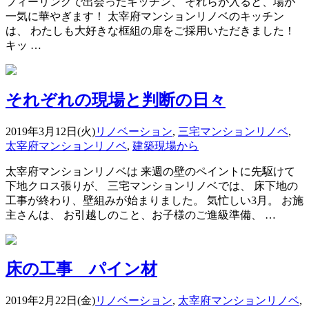
フィーリングで出会ったキッチン、 それらが入ると、場が
一気に華やぎます！ 太宰府マンションリノベのキッチン
は、 わたしも大好きな框組の扉をご採用いただきました！
キッ …
それぞれの現場と判断の日々
2019年3月12日(火)
リノベーション
,
三宅マンションリノベ
,
太宰府マンションリノベ
,
建築現場から
太宰府マンションリノベは 来週の壁のペイントに先駆けて
下地クロス張りが、 三宅マンションリノベでは、 床下地の
工事が終わり、壁組みが始まりました。 気忙しい3月。 お施
主さんは、 お引越しのこと、お子様のご進級準備、 …
床の工事 パイン材
2019年2月22日(金)
リノベーション
,
太宰府マンションリノベ
,