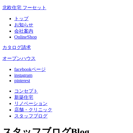
北欧住宅 フーセット
トップ
お知らせ
会社案内
OnlineShop
カタログ請求
オープンハウス
facebookページ
instagram
pinterest
コンセプト
新築住宅
リノベ
ーション
店舗
・クリニック
スタッフ
ブログ
スタッフブログ
Blog