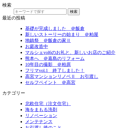
検索
検索
最近の投稿
基礎が完成しました ＠飯倉
新しいストーリーの始まり ＠粕屋
地鎮祭 ＠飯倉の家Ⅱ
お庭改造中
マルシェvol6のお礼と、新しいお店のご紹介
熊本へ ＠嘉島のリフォーム
10年目の撮影 ＠柏原
フリマvol.1 終了しました！
高宮マンションリノベⅡ お引渡し
セルフペイント ＠高宮
カテゴリー
北欧住宅（注文住宅）
海をまもる洗剤
リノベーション
メンテナンス
お引渡し後のこと