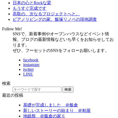
日本の心とRockな梁
もうすぐ完成です
高取の、次なるプロジェクトへと。
ピアノリビングの家、飯塚リノベの現地調査
Follow Me!
SNSで、新着事例やオープンハウスなどイベント情
報、ブログの最新情報などいち早くをお知らせしてお
ります。
ぜひ、フーセットのSNSをフォローお願いします。
facebook
instagram
twitter
LINE
検索
検索
最近の投稿
基礎が完成しました ＠飯倉
新しいストーリーの始まり ＠粕屋
地鎮祭 ＠飯倉の家Ⅱ