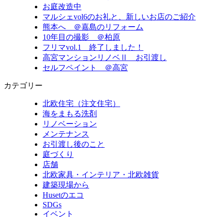
お庭改造中
マルシェvol6のお礼と、新しいお店のご紹介
熊本へ ＠嘉島のリフォーム
10年目の撮影 ＠柏原
フリマvol.1 終了しました！
高宮マンションリノベⅡ お引渡し
セルフペイント ＠高宮
カテゴリー
北欧住宅（注文住宅）
海をまもる洗剤
リノベーション
メンテナンス
お引渡し後のこと
庭づくり
店舗
北欧家具・インテリア・北欧雑貨
建築現場から
Husetのエコ
SDGs
イベント