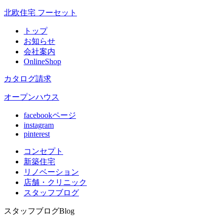
北欧住宅 フーセット
トップ
お知らせ
会社案内
OnlineShop
カタログ請求
オープンハウス
facebookページ
instagram
pinterest
コンセプト
新築住宅
リノベ
ーション
店舗
・クリニック
スタッフ
ブログ
スタッフブログ
Blog