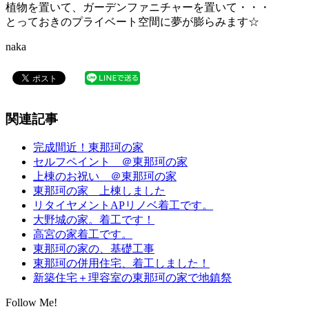
植物を置いて、ガーデンファニチャーを置いて・・・
とっておきのプライベート空間に夢が膨らみます☆
naka
関連記事
完成間近！東那珂の家
セルフペイント ＠東那珂の家
上棟のお祝い ＠東那珂の家
東那珂の家 上棟しました
リタイヤメントAPリノベ着工です。
大野城の家。着工です！
高宮の家着工です。
東那珂の家の、基礎工事
東那珂の併用住宅、着工しました！
新築住宅＋理容室の東那珂の家で地鎮祭
Follow Me!