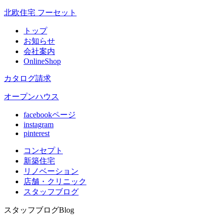
北欧住宅 フーセット
トップ
お知らせ
会社案内
OnlineShop
カタログ請求
オープンハウス
facebookページ
instagram
pinterest
コンセプト
新築住宅
リノベ
ーション
店舗
・クリニック
スタッフ
ブログ
スタッフブログ
Blog