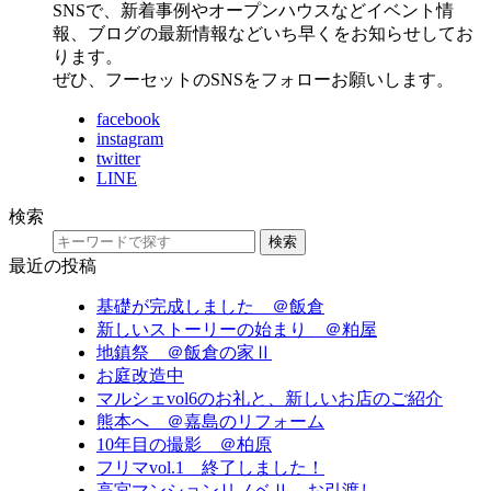
SNSで、新着事例やオープンハウスなどイベント情
報、ブログの最新情報などいち早くをお知らせしてお
ります。
ぜひ、フーセットのSNSをフォローお願いします。
facebook
instagram
twitter
LINE
検索
検索
最近の投稿
基礎が完成しました ＠飯倉
新しいストーリーの始まり ＠粕屋
地鎮祭 ＠飯倉の家Ⅱ
お庭改造中
マルシェvol6のお礼と、新しいお店のご紹介
熊本へ ＠嘉島のリフォーム
10年目の撮影 ＠柏原
フリマvol.1 終了しました！
高宮マンションリノベⅡ お引渡し