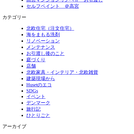
セルフペイント ＠高宮
カテゴリー
北欧住宅（注文住宅）
海をまもる洗剤
リノベーション
メンテナンス
お引渡し後のこと
庭づくり
店舗
北欧家具・インテリア・北欧雑貨
建築現場から
Husetのエコ
SDGs
イベント
デンマーク
旅行記
ひとりごと
アーカイブ