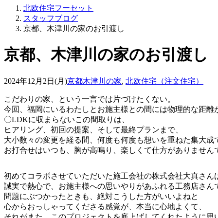
北欧住宅フーセット
スタッフブログ
京都、木津川の家のお引渡し
京都、木津川の家のお引渡し
2024年12月2日(月)
京都木津川の家
,
北欧住宅（注文住宅）
こだわりの家、という一言では片づけたくない。
今回、福岡にいるわたしとお施主様との間には物理的な距離
〇LDKに収まらないこの間取りは、
ヒアリング、初回の提案、そして最終プランまで、
大小数々の変更を経る間、何度も何度も想いを重ねた集大成
お打合せはいつも、胸が高鳴り、楽しくて仕方がありません
初めてコラボさせていただいた施工会社の株式会社大真さん
誠実で熱心で、お施主様への思いやりがあふれる工務店さん
問題にぶつかったときも、絶対こうした方がいいよねと
心からおっしゃってくださる感覚が、本当に心地よくて、
それがまた、このプロジェクトを底上げしてくれたように思