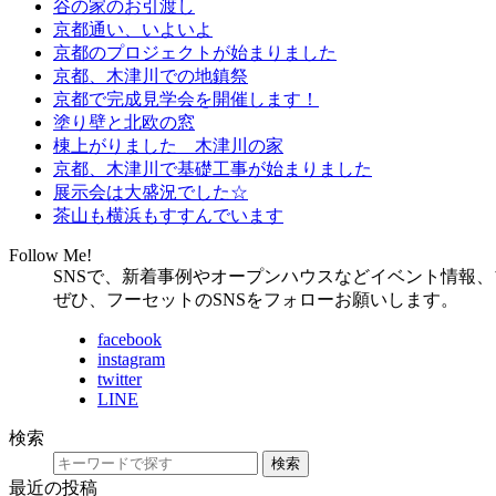
谷の家のお引渡し
京都通い、いよいよ
京都のプロジェクトが始まりました
京都、木津川での地鎮祭
京都で完成見学会を開催します！
塗り壁と北欧の窓
棟上がりました 木津川の家
京都、木津川で基礎工事が始まりました
展示会は大盛況でした☆
茶山も横浜もすすんでいます
Follow Me!
SNSで、新着事例やオープンハウスなどイベント情報
ぜひ、フーセットのSNSをフォローお願いします。
facebook
instagram
twitter
LINE
検索
検索
最近の投稿