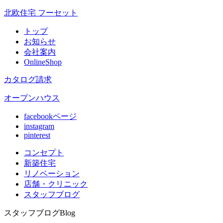
北欧住宅 フーセット
トップ
お知らせ
会社案内
OnlineShop
カタログ請求
オープンハウス
facebookページ
instagram
pinterest
コンセプト
新築住宅
リノベ
ーション
店舗
・クリニック
スタッフ
ブログ
スタッフブログ
Blog