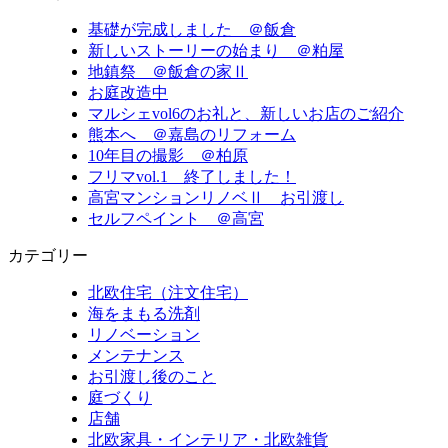
基礎が完成しました ＠飯倉
新しいストーリーの始まり ＠粕屋
地鎮祭 ＠飯倉の家Ⅱ
お庭改造中
マルシェvol6のお礼と、新しいお店のご紹介
熊本へ ＠嘉島のリフォーム
10年目の撮影 ＠柏原
フリマvol.1 終了しました！
高宮マンションリノベⅡ お引渡し
セルフペイント ＠高宮
カテゴリー
北欧住宅（注文住宅）
海をまもる洗剤
リノベーション
メンテナンス
お引渡し後のこと
庭づくり
店舗
北欧家具・インテリア・北欧雑貨