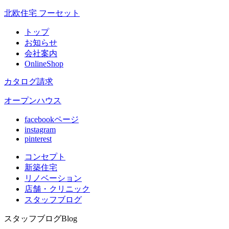
北欧住宅 フーセット
トップ
お知らせ
会社案内
OnlineShop
カタログ請求
オープンハウス
facebookページ
instagram
pinterest
コンセプト
新築住宅
リノベ
ーション
店舗
・クリニック
スタッフ
ブログ
スタッフブログ
Blog