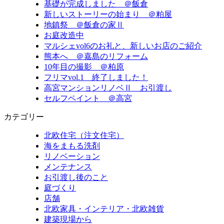
基礎が完成しました ＠飯倉
新しいストーリーの始まり ＠粕屋
地鎮祭 ＠飯倉の家Ⅱ
お庭改造中
マルシェvol6のお礼と、新しいお店のご紹介
熊本へ ＠嘉島のリフォーム
10年目の撮影 ＠柏原
フリマvol.1 終了しました！
高宮マンションリノベⅡ お引渡し
セルフペイント ＠高宮
カテゴリー
北欧住宅（注文住宅）
海をまもる洗剤
リノベーション
メンテナンス
お引渡し後のこと
庭づくり
店舗
北欧家具・インテリア・北欧雑貨
建築現場から