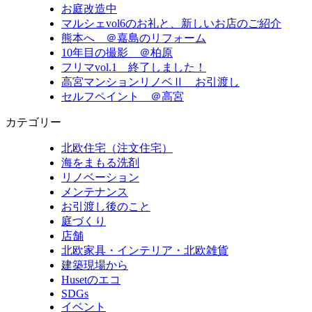
お庭改造中
マルシェvol6のお礼と、新しいお店のご紹介
熊本へ ＠嘉島のリフォーム
10年目の撮影 ＠柏原
フリマvol.1 終了しました！
高宮マンションリノベⅡ お引渡し
セルフペイント ＠高宮
カテゴリー
北欧住宅（注文住宅）
海をまもる洗剤
リノベーション
メンテナンス
お引渡し後のこと
庭づくり
店舗
北欧家具・インテリア・北欧雑貨
建築現場から
Husetのエコ
SDGs
イベント