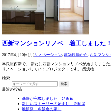
西新マンションリノベ 着工しました
2017年4月10日(月)
リノベーション
,
建築現場から
,
西新マンシ
早良区西新で、 新たに西新マンションリノベが始まりました
リノベーションしていくプロジェクトです。 築浅物 …
検索
検索
最近の投稿
基礎が完成しました ＠飯倉
新しいストーリーの始まり ＠粕屋
地鎮祭 ＠飯倉の家Ⅱ