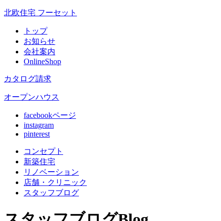
北欧住宅 フーセット
トップ
お知らせ
会社案内
OnlineShop
カタログ請求
オープンハウス
facebookページ
instagram
pinterest
コンセプト
新築住宅
リノベ
ーション
店舗
・クリニック
スタッフ
ブログ
スタッフブログ
Blog