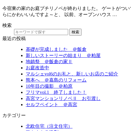
今宿東の家のお庭プチリノベが終わりました。 ゲートがつい
らにかわいいんですよ～と、 以前、オープンハウス …
検索
検索
最近の投稿
基礎が完成しました ＠飯倉
新しいストーリーの始まり ＠粕屋
地鎮祭 ＠飯倉の家Ⅱ
お庭改造中
マルシェvol6のお礼と、新しいお店のご紹介
熊本へ ＠嘉島のリフォーム
10年目の撮影 ＠柏原
フリマvol.1 終了しました！
高宮マンションリノベⅡ お引渡し
セルフペイント ＠高宮
カテゴリー
北欧住宅（注文住宅）