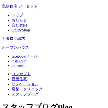
北欧住宅 フーセット
トップ
お知らせ
会社案内
OnlineShop
カタログ請求
オープンハウス
facebookページ
instagram
pinterest
コンセプト
新築住宅
リノベ
ーション
店舗
・クリニック
スタッフ
ブログ
スタッフブログ
Blog