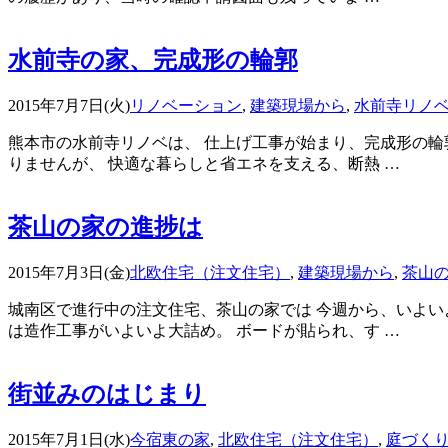
水前寺の家、完成形の輪郭
2015年7月7日(火)
リノベーション
,
建築現場から
,
水前寺リノ
熊本市の水前寺リノベは、 仕上げ工事が始まり、完成形の輪
りませんが、 快適な暮らしと省エネを支える、断熱 …
茶山の家の進捗は
2015年7月3日(金)
北欧住宅（注文住宅）
,
建築現場から
,
茶山
城南区で進行中の注文住宅、茶山の家では 今週から、いよい
は造作工事がいよいよ大詰め。 ボードが貼られ、す …
街並みのはじまり
2015年7月1日(水)
今宿東の家
,
北欧住宅（注文住宅）
,
庭づく