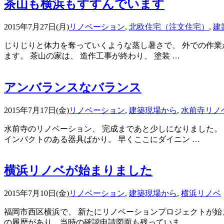
茶山も横浜もすすんでいます
2015年7月27日(月)
リノベーション
,
北欧住宅（注文住宅）
,
建
じりじりと体力を奪っていくような蒸し暑さで、 外での作業が
ます。 茶山の家は、 造作工事が終わり、 塗装 …
アンバランスなバランス
2015年7月17日(金)
リノベーション
,
建築現場から
,
水前寺リノ
水前寺のリノベーション、 完成まであと少しになりました。
インパクトのある器具ばかり。 早くここにダイニン …
横浜リノベが始まりました
2015年7月10日(金)
リノベーション
,
建築現場から
,
横浜リノベ
福岡市西区横浜で、 新たにリノベーションプロジェクトが始ま
の履歴があり、当時の確認申請図面も残っていま …