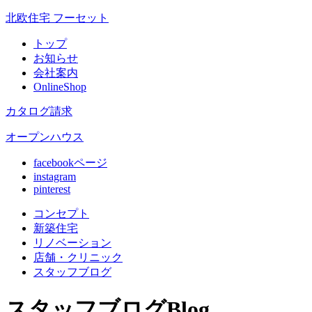
北欧住宅 フーセット
トップ
お知らせ
会社案内
OnlineShop
カタログ請求
オープンハウス
facebookページ
instagram
pinterest
コンセプト
新築住宅
リノベ
ーション
店舗
・クリニック
スタッフ
ブログ
スタッフブログ
Blog