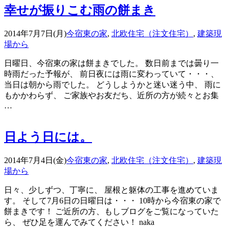
幸せが振りこむ雨の餅まき
2014年7月7日(月)
今宿東の家
,
北欧住宅（注文住宅）
,
建築現
場から
日曜日、今宿東の家は餅まきでした。 数日前までは曇り一
時雨だった予報が、 前日夜には雨に変わっていて・・・、
当日は朝から雨でした。 どうしようかと迷い迷う中、 雨に
もかかわらず、 ご家族やお友だち、近所の方が続々とお集
…
日よう日には。
2014年7月4日(金)
今宿東の家
,
北欧住宅（注文住宅）
,
建築現
場から
日々、少しずつ、丁寧に、 屋根と躯体の工事を進めていま
す。 そして7月6日の日曜日は・・・ 10時から今宿東の家で
餅まきです！ ご近所の方、もしブログをご覧になっていた
ら、 ぜひ足を運んでみてください！ naka