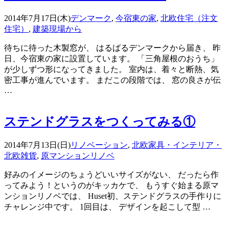
2014年7月17日(木)
デンマーク
,
今宿東の家
,
北欧住宅（注文
住宅）
,
建築現場から
待ちに待った木製窓が、 はるばるデンマークから届き、 昨
日、今宿東の家に設置しています。 「三角屋根のおうち」
が少しずつ形になってきました。 室内は、着々と断熱、気
密工事が進んでいます。 まだこの段階では、 窓の良さが伝
…
ステンドグラスをつくってみる①
2014年7月13日(日)
リノベーション
,
北欧家具・インテリア・
北欧雑貨
,
原マンションリノベ
好みのイメージのちょうどいいサイズがない、 だったら作
ってみよう！というのがキッカケで、 もうすぐ始まる原マ
ンションリノベでは、 Huset初、ステンドグラスの手作りに
チャレンジ中です。 1回目は、 デザインを起こして型 …