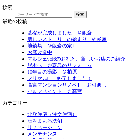
検索
検索
最近の投稿
基礎が完成しました ＠飯倉
新しいストーリーの始まり ＠粕屋
地鎮祭 ＠飯倉の家Ⅱ
お庭改造中
マルシェvol6のお礼と、新しいお店のご紹介
熊本へ ＠嘉島のリフォーム
10年目の撮影 ＠柏原
フリマvol.1 終了しました！
高宮マンションリノベⅡ お引渡し
セルフペイント ＠高宮
カテゴリー
北欧住宅（注文住宅）
海をまもる洗剤
リノベーション
メンテナンス