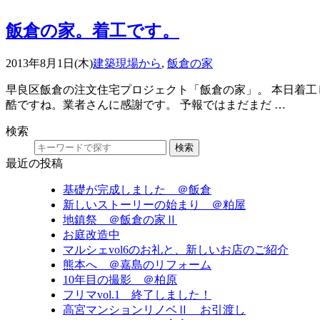
飯倉の家。着工です。
2013年8月1日(木)
建築現場から
,
飯倉の家
早良区飯倉の注文住宅プロジェクト「飯倉の家」。 本日着工
酷ですね。業者さんに感謝です。 予報ではまだまだ …
検索
検索
最近の投稿
基礎が完成しました ＠飯倉
新しいストーリーの始まり ＠粕屋
地鎮祭 ＠飯倉の家Ⅱ
お庭改造中
マルシェvol6のお礼と、新しいお店のご紹介
熊本へ ＠嘉島のリフォーム
10年目の撮影 ＠柏原
フリマvol.1 終了しました！
高宮マンションリノベⅡ お引渡し