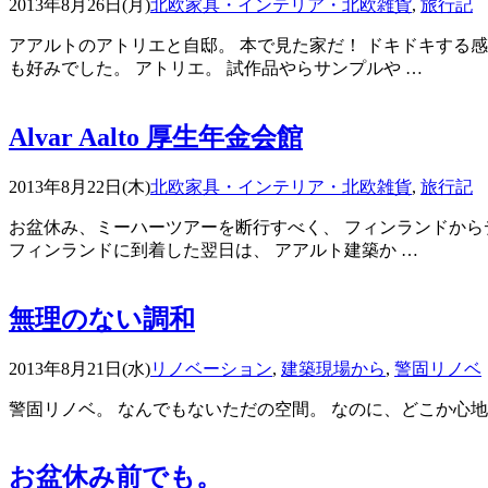
2013年8月26日(月)
北欧家具・インテリア・北欧雑貨
,
旅行記
アアルトのアトリエと自邸。 本で見た家だ！ ドキドキする
も好みでした。 アトリエ。 試作品やらサンプルや …
Alvar Aalto 厚生年金会館
2013年8月22日(木)
北欧家具・インテリア・北欧雑貨
,
旅行記
お盆休み、ミーハーツアーを断行すべく、 フィンランドから
フィンランドに到着した翌日は、 アアルト建築か …
無理のない調和
2013年8月21日(水)
リノベーション
,
建築現場から
,
警固リノベ
警固リノベ。 なんでもないただの空間。 なのに、どこか心地
お盆休み前でも。