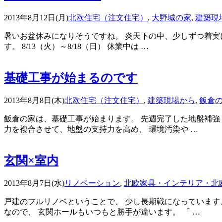
2013年8月12日(月)
北欧住宅（注文住宅）
,
大野城の家
,
建築現
暑いお盆休みになりそうですね。 炎天下の中、少しずつ着実に
す。 8/13（火）～8/18（日） 休業中は …
基礎工事が始まるのです
2013年8月8日(木)
北欧住宅（注文住宅）
,
建築現場から
,
飯倉
飯倉の家は、基礎工事が始まります。 先週完了した地盤補強
力を複合させて、地盤の支持力を高め、 環境汚染や …
玄関×室内
2013年8月7日(水)
リノベーション
,
北欧家具・インテリア・北
戸建のフルリノベということで、 少し長期戦になっています
なので、 玄関ホールもいつもと勝手が違います。 「 …