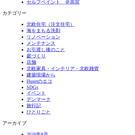
セルフペイント ＠高宮
カテゴリー
北欧住宅（注文住宅）
海をまもる洗剤
リノベーション
メンテナンス
お引渡し後のこと
庭づくり
店舗
北欧家具・インテリア・北欧雑貨
建築現場から
Husetのエコ
SDGs
イベント
デンマーク
旅行記
ひとりごと
アーカイブ
2026年8月