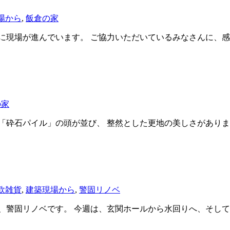
場から
,
飯倉の家
現場が進んでいます。 ご協力いただいているみなさんに、感謝
の家
「砕石パイル」の頭が並び、 整然とした更地の美しさがありま
欧雑貨
,
建築現場から
,
警固リノベ
、警固リノベです。 今週は、玄関ホールから水回りへ、そして