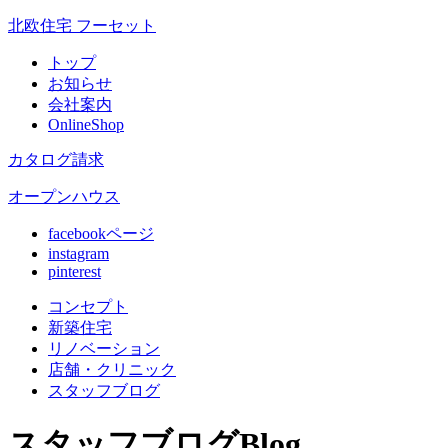
北欧住宅 フーセット
トップ
お知らせ
会社案内
OnlineShop
カタログ請求
オープンハウス
facebookページ
instagram
pinterest
コンセプト
新築住宅
リノベ
ーション
店舗
・クリニック
スタッフ
ブログ
スタッフブログ
Blog