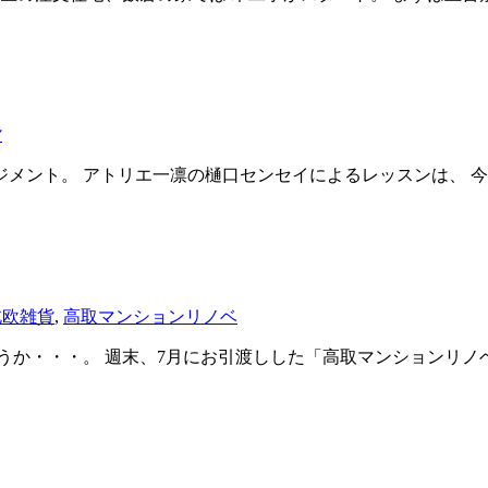
貨
メント。 アトリエ一凛の樋口センセイによるレッスンは、 今
北欧雑貨
,
高取マンションリノベ
うか・・・。 週末、7月にお引渡しした「高取マンションリノ