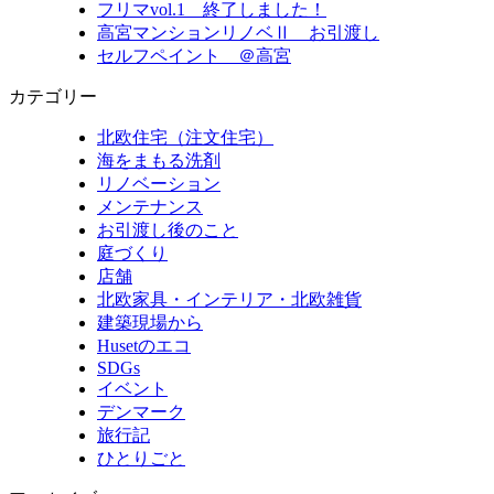
フリマvol.1 終了しました！
高宮マンションリノベⅡ お引渡し
セルフペイント ＠高宮
カテゴリー
北欧住宅（注文住宅）
海をまもる洗剤
リノベーション
メンテナンス
お引渡し後のこと
庭づくり
店舗
北欧家具・インテリア・北欧雑貨
建築現場から
Husetのエコ
SDGs
イベント
デンマーク
旅行記
ひとりごと