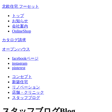
北欧住宅 フーセット
トップ
お知らせ
会社案内
OnlineShop
カタログ請求
オープンハウス
facebookページ
instagram
pinterest
コンセプト
新築住宅
リノベ
ーション
店舗
・クリニック
スタッフ
ブログ
スタッフブログ
Blog