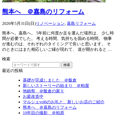
熊本へ ＠嘉島のリフォーム
2026年5月31日(日)
リノベーション
,
嘉島リフォーム
熊本へ。嘉島へ。 5年前に何度か足を運んだ場所は、 少し時
間が必要でした。 考える時間、気持ちを固める時間。 物事
が進むのは、それぞれのタイミングで良いと思います。 そ
のときにはまた相応しいご縁が現れて、 道が開かれると …
検索
検索
最近の投稿
基礎が完成しました ＠飯倉
新しいストーリーの始まり ＠粕屋
地鎮祭 ＠飯倉の家Ⅱ
お庭改造中
マルシェvol6のお礼と、新しいお店のご紹介
熊本へ ＠嘉島のリフォーム
10年目の撮影 ＠柏原