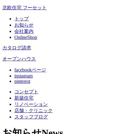
北欧住宅 フーセット
トップ
お知らせ
会社案内
OnlineShop
カタログ請求
オープンハウス
facebookページ
instagram
pinterest
コンセプト
新築住宅
リノベ
ーション
店舗
・クリニック
スタッフ
ブログ
お知らせ
News