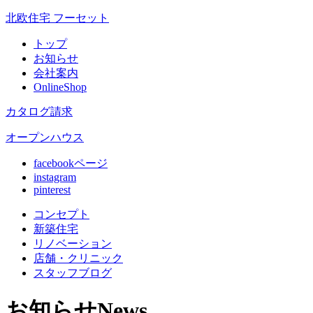
北欧住宅 フーセット
トップ
お知らせ
会社案内
OnlineShop
カタログ請求
オープンハウス
facebookページ
instagram
pinterest
コンセプト
新築住宅
リノベ
ーション
店舗
・クリニック
スタッフ
ブログ
お知らせ
News