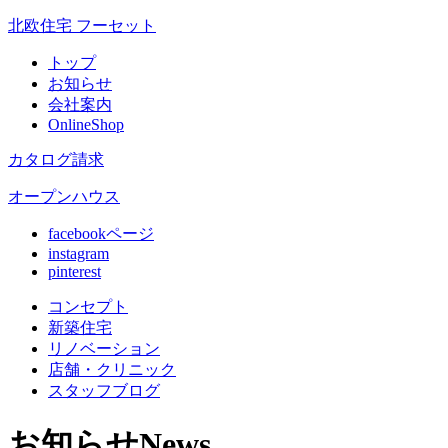
北欧住宅 フーセット
トップ
お知らせ
会社案内
OnlineShop
カタログ請求
オープンハウス
facebookページ
instagram
pinterest
コンセプト
新築住宅
リノベ
ーション
店舗
・クリニック
スタッフ
ブログ
お知らせ
News