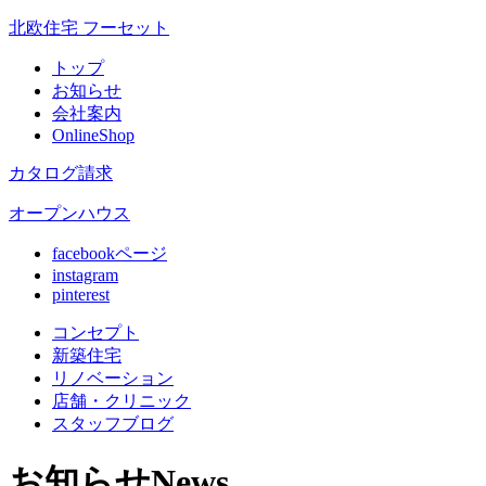
北欧住宅 フーセット
トップ
お知らせ
会社案内
OnlineShop
カタログ請求
オープンハウス
facebookページ
instagram
pinterest
コンセプト
新築住宅
リノベ
ーション
店舗
・クリニック
スタッフ
ブログ
お知らせ
News