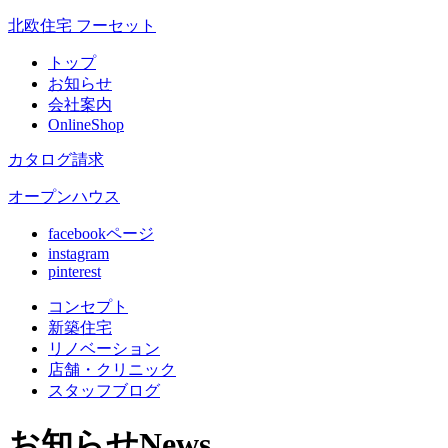
北欧住宅 フーセット
トップ
お知らせ
会社案内
OnlineShop
カタログ請求
オープンハウス
facebookページ
instagram
pinterest
コンセプト
新築住宅
リノベ
ーション
店舗
・クリニック
スタッフ
ブログ
お知らせ
News