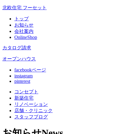
北欧住宅 フーセット
トップ
お知らせ
会社案内
OnlineShop
カタログ請求
オープンハウス
facebookページ
instagram
pinterest
コンセプト
新築住宅
リノベ
ーション
店舗
・クリニック
スタッフ
ブログ
お知らせ
News