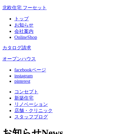
北欧住宅 フーセット
トップ
お知らせ
会社案内
OnlineShop
カタログ請求
オープンハウス
facebookページ
instagram
pinterest
コンセプト
新築住宅
リノベ
ーション
店舗
・クリニック
スタッフ
ブログ
お知らせ
News