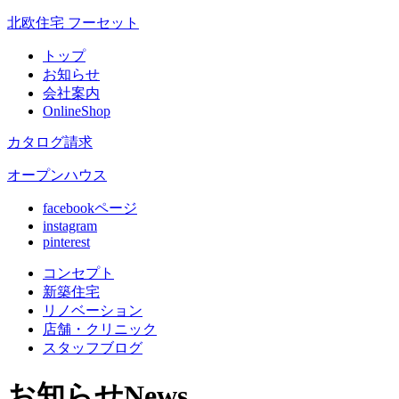
北欧住宅 フーセット
トップ
お知らせ
会社案内
OnlineShop
カタログ請求
オープンハウス
facebookページ
instagram
pinterest
コンセプト
新築住宅
リノベ
ーション
店舗
・クリニック
スタッフ
ブログ
お知らせ
News