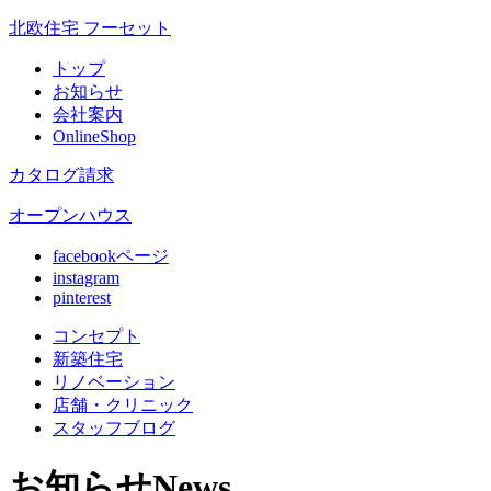
北欧住宅 フーセット
トップ
お知らせ
会社案内
OnlineShop
カタログ請求
オープンハウス
facebookページ
instagram
pinterest
コンセプト
新築住宅
リノベ
ーション
店舗
・クリニック
スタッフ
ブログ
お知らせ
News