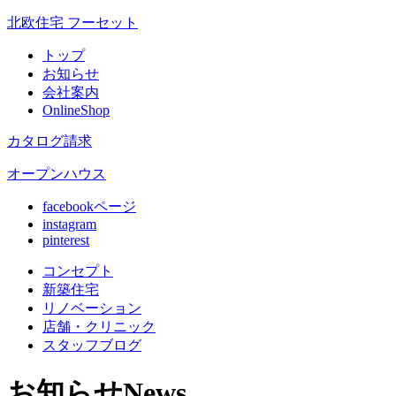
北欧住宅 フーセット
トップ
お知らせ
会社案内
OnlineShop
カタログ請求
オープンハウス
facebookページ
instagram
pinterest
コンセプト
新築住宅
リノベ
ーション
店舗
・クリニック
スタッフ
ブログ
お知らせ
News