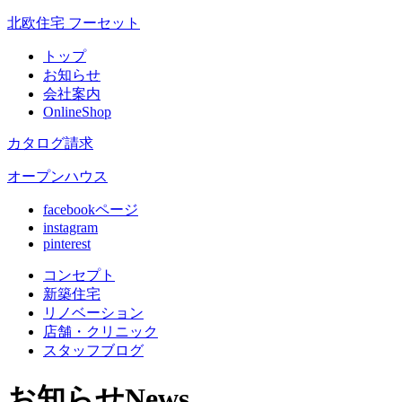
北欧住宅 フーセット
トップ
お知らせ
会社案内
OnlineShop
カタログ請求
オープンハウス
facebookページ
instagram
pinterest
コンセプト
新築住宅
リノベ
ーション
店舗
・クリニック
スタッフ
ブログ
お知らせ
News