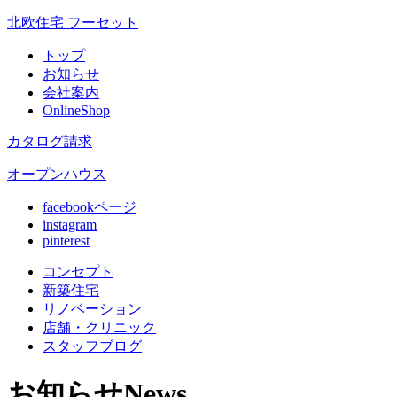
北欧住宅 フーセット
トップ
お知らせ
会社案内
OnlineShop
カタログ請求
オープンハウス
facebookページ
instagram
pinterest
コンセプト
新築住宅
リノベ
ーション
店舗
・クリニック
スタッフ
ブログ
お知らせ
News