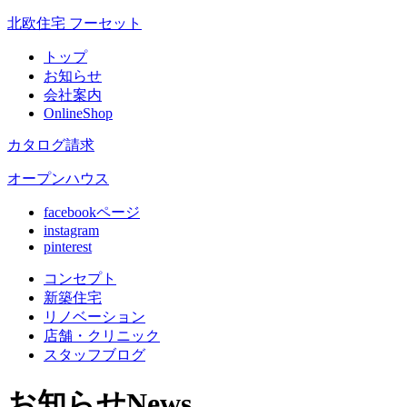
北欧住宅 フーセット
トップ
お知らせ
会社案内
OnlineShop
カタログ請求
オープンハウス
facebookページ
instagram
pinterest
コンセプト
新築住宅
リノベ
ーション
店舗
・クリニック
スタッフ
ブログ
お知らせ
News