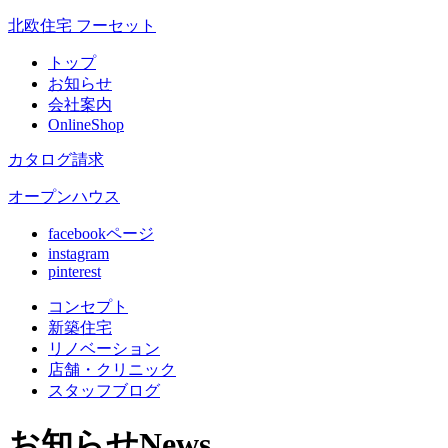
北欧住宅 フーセット
トップ
お知らせ
会社案内
OnlineShop
カタログ請求
オープンハウス
facebookページ
instagram
pinterest
コンセプト
新築住宅
リノベ
ーション
店舗
・クリニック
スタッフ
ブログ
お知らせ
News