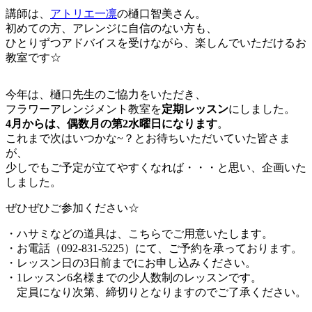
講師は、
アトリエ一凛
の樋口智美さん。
初めての方、アレンジに自信のない方も、
ひとりずつアドバイスを受けながら、楽しんでいただけるお
教室です☆
今年は、樋口先生のご協力をいただき、
フラワーアレンジメント教室を
定期レッスン
にしました。
4月からは、偶数月の第2水曜日になります
。
これまで次はいつかな~？とお待ちいただいていた皆さま
が、
少しでもご予定が立てやすくなれば・・・と思い、企画いた
しました。
ぜひぜひご参加ください☆
・ハサミなどの道具は、こちらでご用意いたします。
・お電話（092-831-5225）にて、ご予約を承っております。
・レッスン日の3日前までにお申し込みください。
・1レッスン6名様までの少人数制のレッスンです。
定員になり次第、締切りとなりますのでご了承ください。